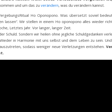
kommen und um das zu
verändern
, was du verändern kannst.
e VergebungsRitual Ho Oponopono. Was übersetzt soviel bedeu
en lassen“. Wir stellen in einem Ho oponopono alles wieder rich
che, Letztes Jahr. Vor langer, langer Zeit.
r Schuld. Sondern wir heilen ohne jegliche Schuldgedanken verle
 Wieder in Harmonie mit uns selbst und dem Leben zu sein. Un
erauszutreten, sodass weniger neue Verletzungen entstehen.
Ve
t.