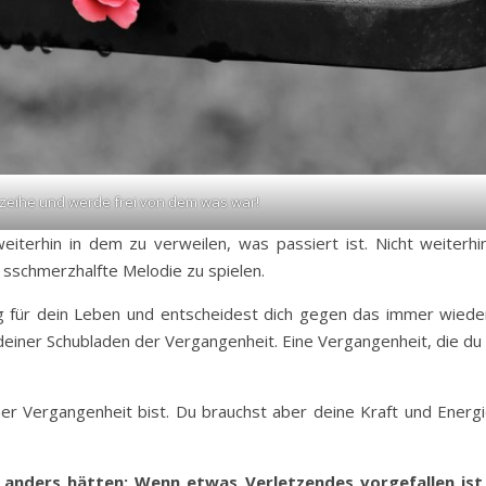
zeihe und werde frei von dem was war!
eiterhin in dem zu verweilen, was passiert ist. Nicht weiterh
e sschmerzhalfte Melodie zu spielen.
für dein Leben und entscheidest dich gegen das immer wieder
einer Schubladen der Vergangenheit. Eine Vergangenheit, die du 
ner Vergangenheit bist. Du brauchst aber deine Kraft und Energi
anders hätten: Wenn etwas Verletzendes vorgefallen ist,