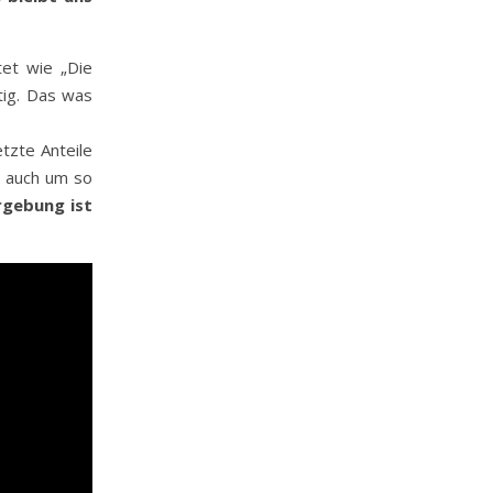
tet wie „Die
tig. Das was
tzte Anteile
d auch um so
rgebung ist